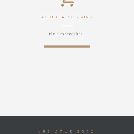
ACHETER NOS VINS
Plusieurs possibilités …
POURQUOI PAS ?
Nos partenaires incluent
https://plinkogame.ch/fr/
,
https://plinkogame.be/fr/
,
https://sweetbonanza.fr/
,
https://sweetbonanza.ch/fr/
,
https://jeudupouletcasino.fr/
,
https://bookofra-
slot.ch/fr/
,
https://chickenroadgame.be/fr/
,
https://chickenroadgame.ch/fr/
,
https://casinoreunion.fr/
,
https://hitnspin-casino.ch/fr/
et
https://hitnspincasino.be/fr/
.
LES CRUS 2020