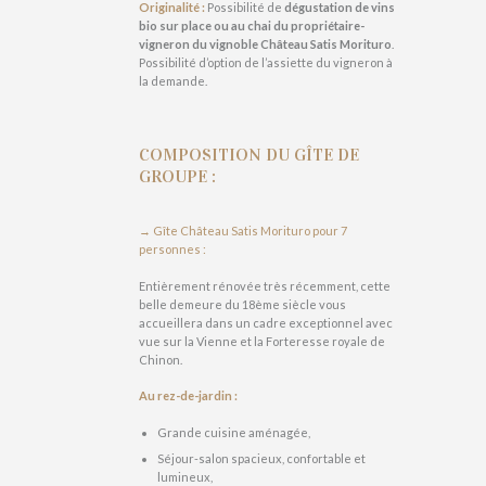
Originalité :
Possibilité de
dégustation de vins
bio sur place ou au chai du propriétaire-
vigneron du vignoble Château Satis Morituro
.
Possibilité d’option de l’assiette du vigneron à
la demande.
COMPOSITION DU GÎTE DE
GROUPE :
→ Gîte Château Satis Morituro pour 7
personnes :
Entièrement rénovée très récemment, cette
belle demeure du 18ème siècle vous
accueillera dans un cadre exceptionnel avec
vue sur la Vienne et la Forteresse royale de
Chinon.
Au rez-de-jardin :
Grande cuisine aménagée,
Séjour-salon spacieux, confortable et
lumineux,