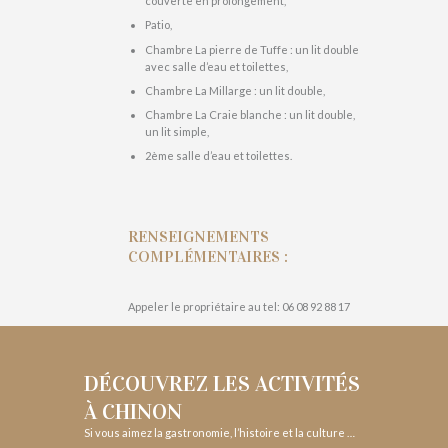
couverte en prolongement,
Patio,
Chambre La pierre de Tuffe : un lit double
avec salle d’eau et toilettes,
Chambre La Millarge : un lit double,
Chambre La Craie blanche : un lit double,
un lit simple,
2ème salle d’eau et toilettes.
RENSEIGNEMENTS
COMPLÉMENTAIRES :
Appeler le propriétaire au tel: 06 08 92 88 17
DÉCOUVREZ LES ACTIVITÉS
À CHINON
Si vous aimez la gastronomie, l’histoire et la culture …