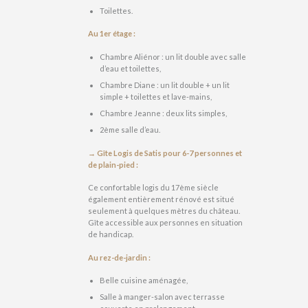
Toilettes.
Au 1er étage :
Chambre Aliénor : un lit double avec salle
d’eau et toilettes,
Chambre Diane : un lit double + un lit
simple + toilettes et lave-mains,
Chambre Jeanne : deux lits simples,
2ème salle d’eau.
→ Gîte Logis de Satis pour 6-7 personnes et
de plain-pied :
Ce confortable logis du 17ème siècle
également entièrement rénové est situé
seulement à quelques mètres du château.
Gîte accessible aux personnes en situation
de handicap.
Au rez-de-jardin :
Belle cuisine aménagée,
Salle à manger-salon avec terrasse