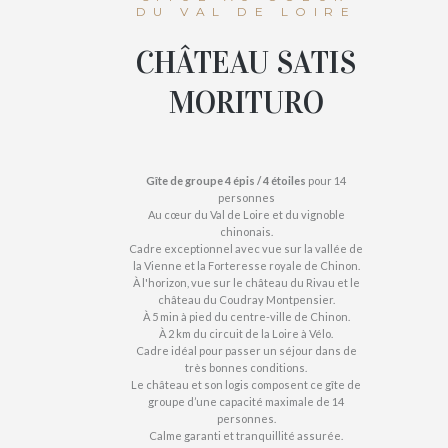
DU VAL DE LOIRE
CHÂTEAU SATIS
MORITURO
Gîte de groupe 4 épis / 4 étoiles
pour 14
personnes
Au cœur du Val de Loire et du vignoble
chinonais.
Cadre exceptionnel avec vue sur la vallée de
la Vienne et la Forteresse royale de Chinon.
À l'horizon, vue sur le château du Rivau et le
château du Coudray Montpensier.
À 5 min à pied du centre-ville de Chinon.
À 2 km du circuit de la Loire à Vélo.
Cadre idéal pour passer un séjour dans de
très bonnes conditions.
Le château et son logis composent ce gîte de
groupe d’une capacité maximale de 14
personnes.
Calme garanti et tranquillité assurée.